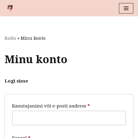
Skip
to
content
Kodu
»
Minu konto
Minu konto
Logi sisse
Kasutajanimi või e-posti aadress
*