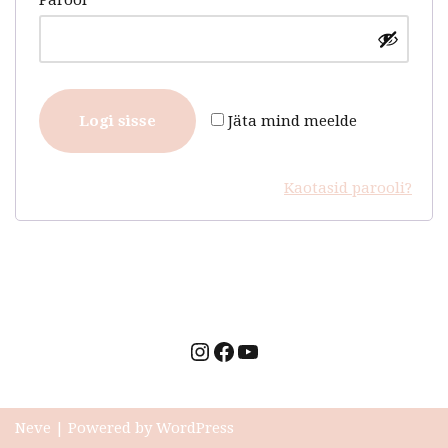
Parool
*
Logi sisse
Jäta mind meelde
Kaotasid parooli?
Neve
| Powered by
WordPress